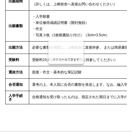
出願期間
（詳しくは、上峰校舎へ直接お問い合わせください）
・入学願書
・単位修得成績証明書（開封無効）
出願書類
・作文
・写真３枚（1枚願書貼り付け）（3cm×3.5cm）
出願方法
必要な書類を用意し、上峰校舎に直接持参、 または簡易書留
受験料
受験料10,000円（面接試験の際に持参してください）
スクロールできます
選抜方法
面接・作文・基本的な筆記試験
合否通知
選考の上、本人宛に合否の書類を発送します。なお、編入学者
入学手続
合格通知を受け取ったものは、指定された期日までに入学の手
き