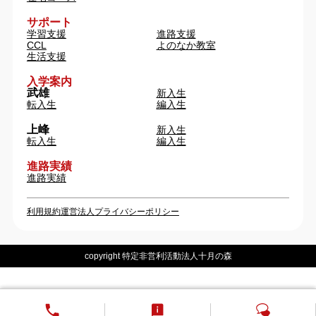
サポート
学習支援
進路支援
CCL
よのなか教室
生活支援
入学案内
武雄
新入生
転入生
編入生
上峰
新入生
転入生
編入生
進路実績
進路実績
利用規約
運営法人
プライバシーポリシー
copyright 特定非営利活動法人十月の森