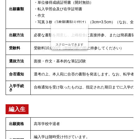
・単位修得成績証明書（開封無効）
出願書類
・転入学照会及び在学証明書
・作文
・写真３枚（1枚願書貼り付け）（3cm×3.5cm）（なお、
出願方法
必要な書類を用意し、上峰校舎に直接持参、 または簡易書留
スクロールできます
受験料
受験料10,000円（面接試験の際に持参してください）
選抜方法
面接・作文・基本的な筆記試験
合否通知
選考の上、本人宛に合否の書類を発送します。なお、転学者に
入学手続
合格通知を受け取ったものは、指定された期日までに入学の手
き
編入生
出願資格
高等学校中退者
編入学は随時受け付けています。