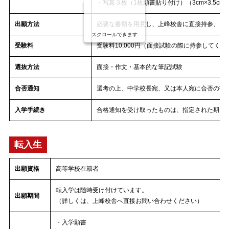
・写真３枚（1枚願書貼り付け）（3cm×3.5cm
出願方法
必要な書類を用意し、上峰校舎に直接持参、 ま
スクロールできます
受験料
受験料10,000円（面接試験の際に持参してくだ
選抜方法
面接・作文・基本的な筆記試験
合否通知
選考の上、中学校長宛、又は本人宛に合否の書
入学手続き
合格通知を受け取ったものは、指定された期日
転入生
出願資格
高等学校在籍者
転入学は随時受け付けています。
出願期間
（詳しくは、上峰校舎へ直接お問い合わせください）
・入学願書