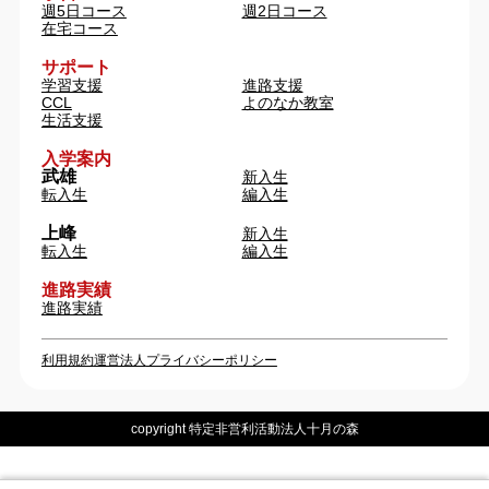
週5日コース
週2日コース
在宅コース
サポート
学習支援
進路支援
CCL
よのなか教室
生活支援
入学案内
武雄
新入生
転入生
編入生
上峰
新入生
転入生
編入生
進路実績
進路実績
利用規約
運営法人
プライバシーポリシー
copyright 特定非営利活動法人十月の森