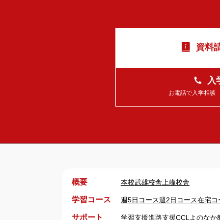
資料請
入
お電話で入学相談 平日
概要
本校
武雄校舎
上峰校舎
学習コース
週5日コース
週2日コース
在宅コ
サポート
学習支援
進路支援
CCL
よのなか