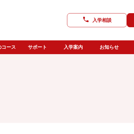
進路支援
入学相談
CC LAB
よのなか教室
武雄校舎
のコース
サポート
入学案内
お知らせ
生活支援
上峰校舎