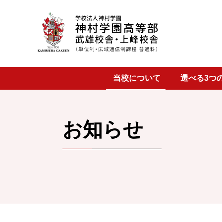
武雄校舎
当校について
選べる3つ
上峰校舎
お知らせ