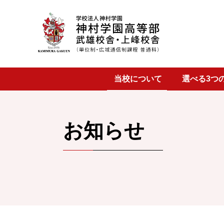
武雄校舎
当校について
選べる3つ
上峰校舎
お知らせ