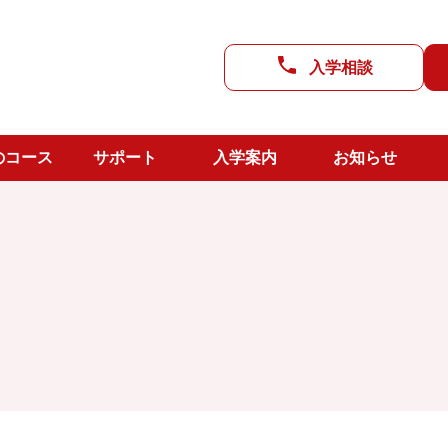
進路支援
入学相談
CC LAB
よのなか教室
武雄校舎
のコース
サポート
入学案内
お知らせ
生活支援
上峰校舎