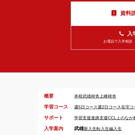
資料請
入
お電話で入学相談 平日
概要
本校
武雄校舎
上峰校舎
学習コース
週5日コース
週2日コース
在宅コ
サポート
学習支援
進路支援
CCL
よのなか
入学案内
武雄
新入生
転入生
編入生