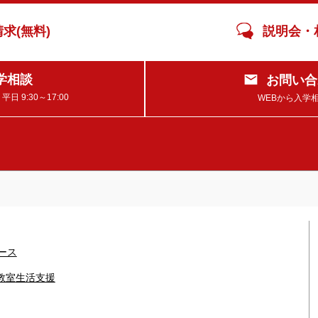
求(無料)
説明会・
学相談
お問い合
 9:30～17:00
WEBから入学
ース
教室
生活支援