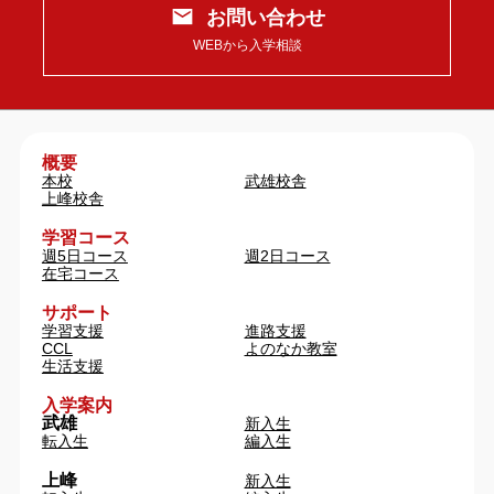
お問い合わせ
WEBから入学相談
概要
本校
武雄校舎
上峰校舎
学習コース
週5日コース
週2日コース
在宅コース
サポート
学習支援
進路支援
CCL
よのなか教室
生活支援
入学案内
武雄
新入生
転入生
編入生
上峰
新入生