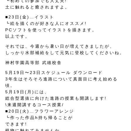
┗初めての参加でも大丈夫!
土に触れると癒されますよ。
■23日(金)…イラスト
┗絵を描くのが好きな人にオススメ!
PCソフトを使ってイラストを描きます。
以上です。
それでは、今週から暑い日が増えてきましたが、
しっかり水部補給をして元気に登校してくださいね。
神村学園高等部 武雄校舎
5月19日〜23日スケジュール ダウンロード
3年生はそろそろ進路について真面目に考え始める
頃。
5月19日(月)には、
総合型選抜に向けた進路の授業も開講します!
\来週開講するコース授業/
■20日(火)…フラワーアレンジ
┗作った作品h持ち帰ることが
できます!
植物に触れてみませんか。