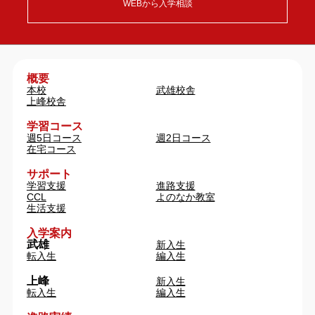
WEBから入学相談
概要
本校
武雄校舎
上峰校舎
学習コース
週5日コース
週2日コース
在宅コース
サポート
学習支援
進路支援
CCL
よのなか教室
生活支援
入学案内
武雄
新入生
転入生
編入生
上峰
新入生
転入生
編入生