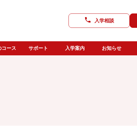
進路支援
入学相談
CC LAB
よのなか教室
武雄校舎
のコース
サポート
入学案内
お知らせ
生活支援
上峰校舎