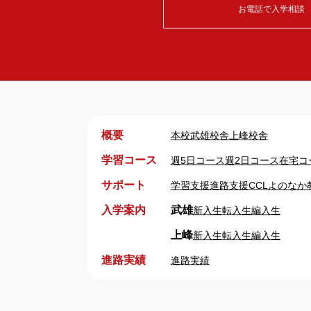
お電話で入学相談 平日
概要
本校
武雄校舎
上峰校舎
学習コース
週5日コース
週2日コース
在宅コ
サポート
学習支援
進路支援
CCL
よのなか
入学案内
武雄
新入生
転入生
編入生
上峰
新入生
転入生
編入生
進路実績
進路実績