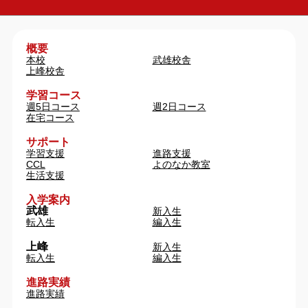
概要
本校
武雄校舎
上峰校舎
学習コース
週5日コース
週2日コース
在宅コース
サポート
学習支援
進路支援
CCL
よのなか教室
生活支援
入学案内
武雄
新入生
転入生
編入生
上峰
新入生
転入生
編入生
進路実績
進路実績