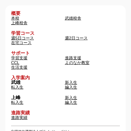
概要
本校
武雄校舎
上峰校舎
学習コース
週5日コース
週2日コース
在宅コース
サポート
学習支援
進路支援
CCL
よのなか教室
生活支援
入学案内
武雄
新入生
転入生
編入生
上峰
新入生
転入生
編入生
進路実績
進路実績