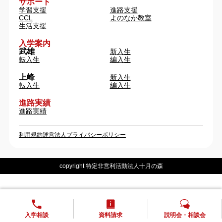
サポート
学習支援
進路支援
CCL
よのなか教室
生活支援
入学案内
武雄
新入生
転入生
編入生
上峰
新入生
転入生
編入生
進路実績
進路実績
利用規約
運営法人
プライバシーポリシー
copyright 特定非営利活動法人十月の森
入学相談
資料請求
説明会・相談会