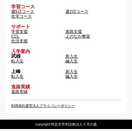
学習コース
週5日コース
週2日コース
在宅コース
サポート
学習支援
進路支援
CCL
よのなか教室
生活支援
入学案内
武雄
新入生
転入生
編入生
上峰
新入生
転入生
編入生
進路実績
進路実績
利用規約
運営法人
プライバシーポリシー
copyright 特定非営利活動法人十月の森