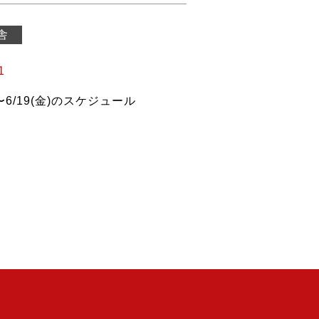
舎
1
)〜6/19(金)のスケジュール