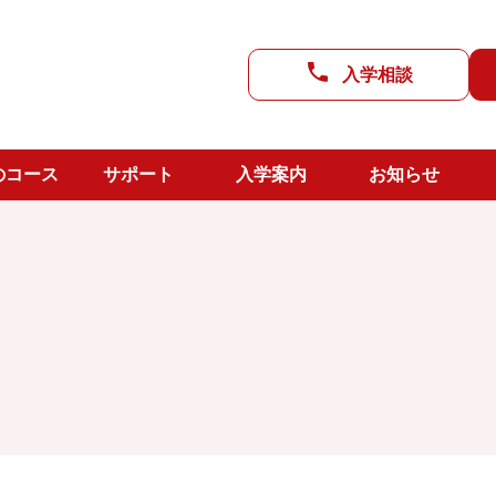
進路支援
入学相談
CC LAB
よのなか教室
武雄校舎
のコース
サポート
入学案内
お知らせ
生活支援
上峰校舎