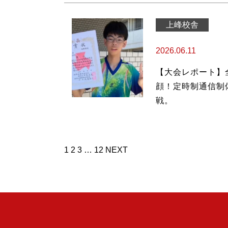
上峰校舎
2026.06.11
【大会レポート】
顔！定時制通信制
戦。
投
1
2
3
…
12
NEXT
稿
の
ペ
ー
ジ
送
り