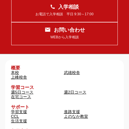
入学相談
お電話で入学相談 平日 9:30～17:00
お問い合わせ
WEBから入学相談
概要
本校
武雄校舎
上峰校舎
学習コース
週5日コース
週2日コース
在宅コース
サポート
学習支援
進路支援
CCL
よのなか教室
生活支援