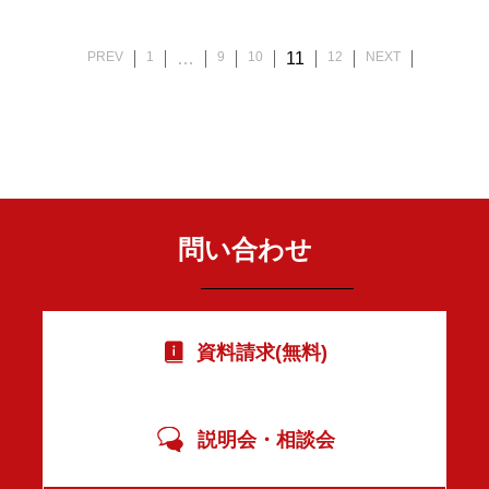
PREV
1
…
9
10
11
12
NEXT
投
稿
の
ペ
ー
ジ
送
り
問い合わせ
資料請求(無料)
説明会・相談会