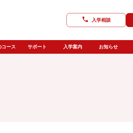
進路支援
入学相談
CC LAB
よのなか教室
武雄校舎
のコース
サポート
入学案内
お知らせ
生活支援
上峰校舎