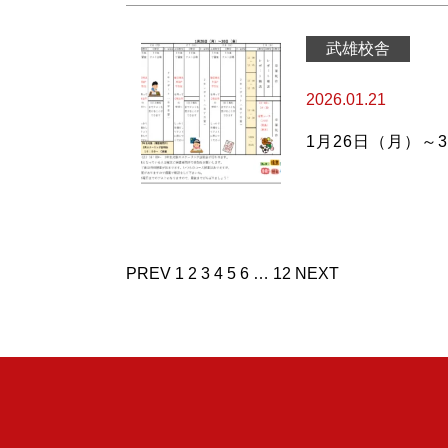
武雄校舎
2026.01.21
1月26日（月）～
投
PREV
1
2
3
4
5
6
…
12
NEXT
稿
の
ペ
ー
ジ
送
り