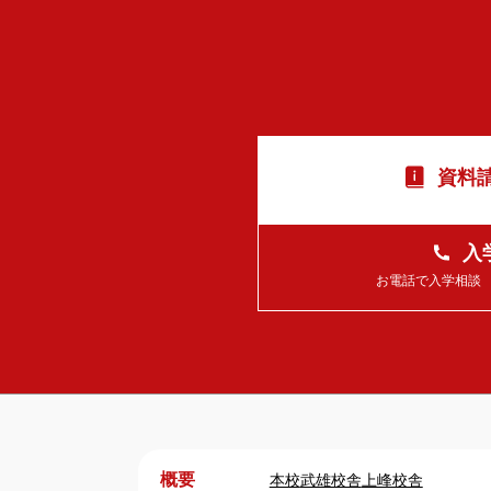
資料請
入
お電話で入学相談 平日
概要
本校
武雄校舎
上峰校舎