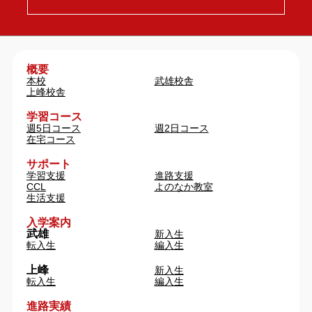
概要
本校
武雄校舎
上峰校舎
学習コース
週5日コース
週2日コース
在宅コース
サポート
学習支援
進路支援
CCL
よのなか教室
生活支援
入学案内
武雄
新入生
転入生
編入生
上峰
新入生
転入生
編入生
進路実績