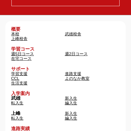
概要
本校
武雄校舎
上峰校舎
学習コース
週5日コース
週2日コース
在宅コース
サポート
学習支援
進路支援
CCL
よのなか教室
生活支援
入学案内
武雄
新入生
転入生
編入生
上峰
新入生
転入生
編入生
進路実績